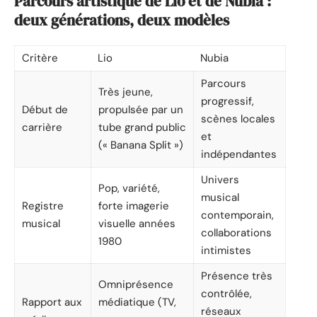
Parcours artistique de Lio et de Nubia :
deux générations, deux modèles
Critère
Lio
Nubia
Parcours
Très jeune,
progressif,
Début de
propulsée par un
scènes locales
carrière
tube grand public
et
(« Banana Split »)
indépendantes
Univers
Pop, variété,
musical
Registre
forte imagerie
contemporain,
musical
visuelle années
collaborations
1980
intimistes
Présence très
Omniprésence
contrôlée,
Rapport aux
médiatique (TV,
réseaux