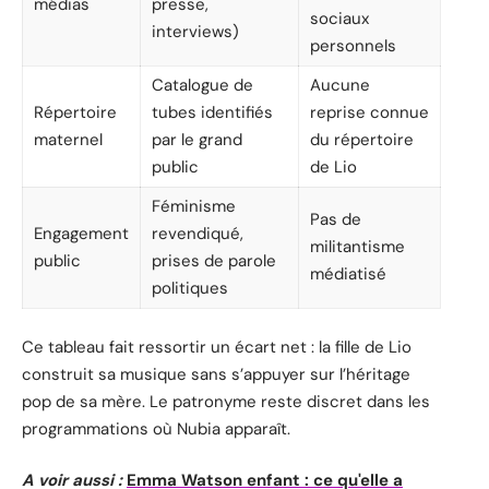
médias
presse,
sociaux
interviews)
personnels
Catalogue de
Aucune
Répertoire
tubes identifiés
reprise connue
maternel
par le grand
du répertoire
public
de Lio
Féminisme
Pas de
Engagement
revendiqué,
militantisme
public
prises de parole
médiatisé
politiques
Ce tableau fait ressortir un écart net : la fille de Lio
construit sa musique sans s’appuyer sur l’héritage
pop de sa mère. Le patronyme reste discret dans les
programmations où Nubia apparaît.
A voir aussi :
Emma Watson enfant : ce qu'elle a