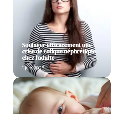
Soulager efficacement une
crise de colique néphrétique
chez l’adulte
1 juin 2026