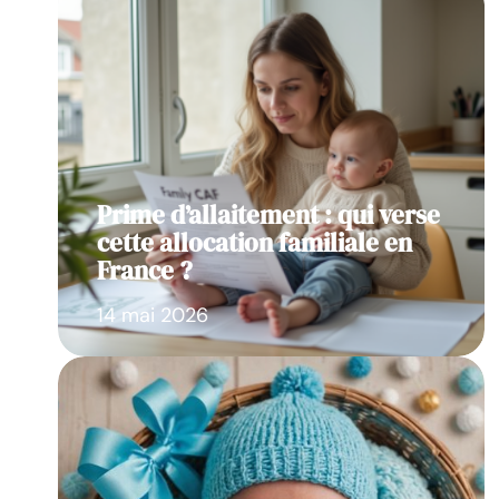
Prime d’allaitement : qui verse
cette allocation familiale en
France ?
14 mai 2026