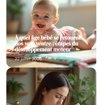
À quel âge bébé se retourne
dos vers ventre : étapes du
développement moteur
22 juillet 2026