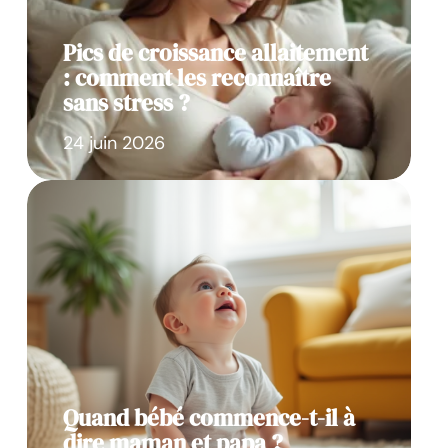
Pics de croissance allaitement
: comment les reconnaître
sans stress ?
24 juin 2026
Quand bébé commence-t-il à
dire maman et papa ?