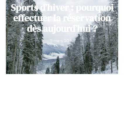
Sports d’hiver : pourquoi
effectuer la réservation
dès aujourd’hui ?
11 mars 2026
NEWS
Pourquoi consulter une
plateforme traitant des
sujets de la décoration et