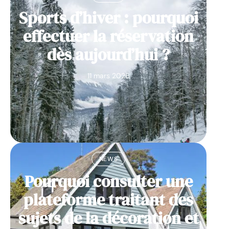
Sports d’hiver : pourquoi
effectuer la réservation
dès aujourd’hui ?
11 mars 2026
NEWS
Pourquoi consulter une
plateforme traitant des
sujets de la décoration et