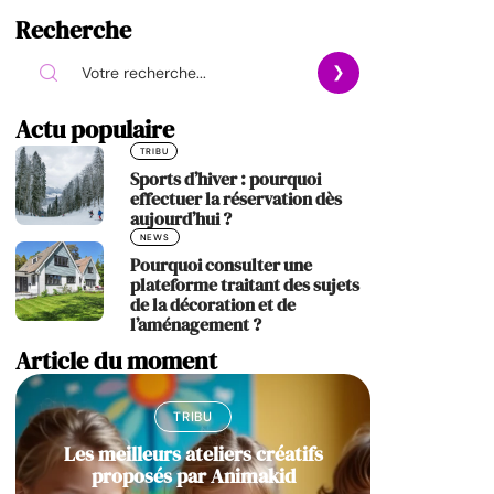
Recherche
Actu populaire
TRIBU
Sports d’hiver : pourquoi
effectuer la réservation dès
aujourd’hui ?
NEWS
Pourquoi consulter une
plateforme traitant des sujets
de la décoration et de
l’aménagement ?
Article du moment
TRIBU
Les meilleurs ateliers créatifs
proposés par Animakid