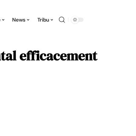
e
News
Tribu
ntal efficacement