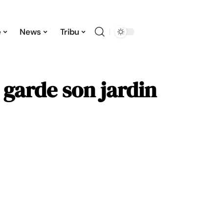
e
News
Tribu
 garde son jardin