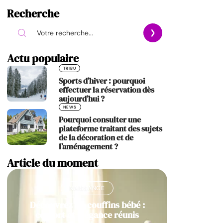
Recherche
Actu populaire
TRIBU
Sports d’hiver : pourquoi
effectuer la réservation dès
aujourd’hui ?
NEWS
Pourquoi consulter une
plateforme traitant des sujets
de la décoration et de
l’aménagement ?
Article du moment
NAISSANCE
Découvrez les couffins bébé :
confort et élégance réunis