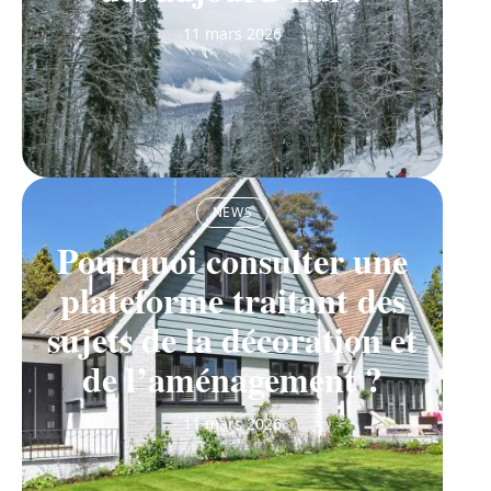
11 mars 2026
NEWS
Pourquoi consulter une
plateforme traitant des
sujets de la décoration et
de l’aménagement ?
11 mars 2026